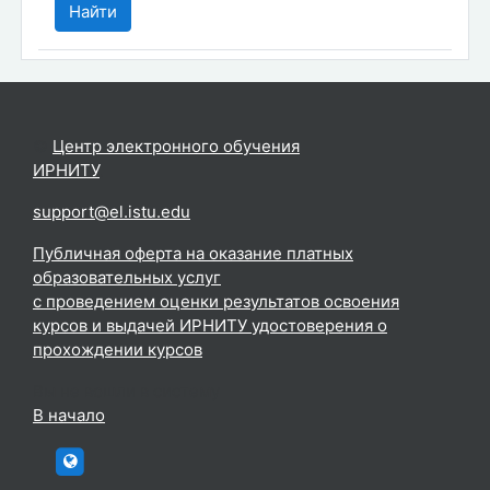
©
Центр электронного обучения
ИРНИТУ
.
support@el.istu.edu
Публичная оферта на оказание платных
образовательных услуг
с проведением оценки результатов освоения
курсов и выдачей ИРНИТУ удостоверения о
прохождении курсов
Вы не вошли в систему
В начало
htttp://elc.istu.edu