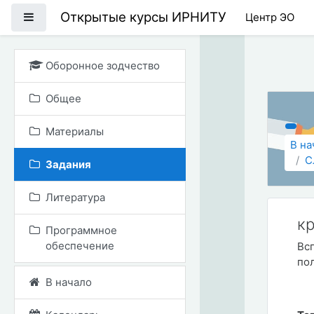
Перейти к основному
Открытые курсы ИРНИТУ
Боковая панель
Центр ЭО
Оборонное зодчество
Общее
Материалы
В на
С
Задания
Литература
к
Программное
обеспечение
Вс
по
В начало