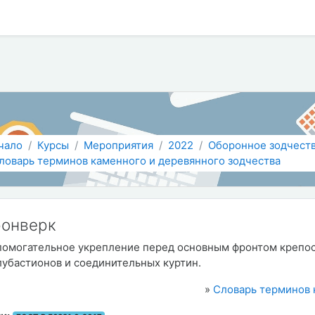
 содержанию
чало
Курсы
Мероприятия
2022
Оборонное зодчест
ловарь терминов каменного и деревянного зодчества
ронверк
помогательное укрепление перед основным фронтом крепост
лубастионов и соединительных куртин.
»
Словарь терминов 