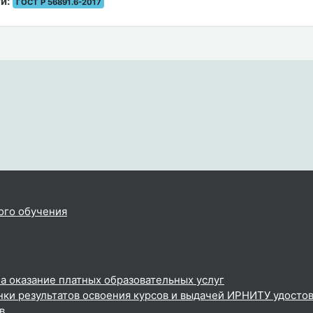
и:
ГОСТ Р 56891.6-2017
ого обучения
а оказание платных образовательных услуг
ки результатов освоения курсов и выдачей ИРНИТУ удосто
в