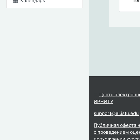
Календарь
Тег
©
Центр электронн
ИРНИТУ
.
support@el.istu.edu
Публичная оферта н
с проведением оцен
прохождении курсо