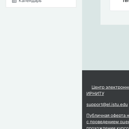
Календарь
Тег
©
Центр электронн
ИРНИТУ
.
support@el.istu.edu
Публичная оферта н
с проведением оцен
прохождении курсо