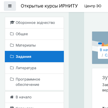
Перейти к основному
Открытые курсы ИРНИТУ
Боковая панель
Центр ЭО
Оборонное зодчество
Общее
Материалы
В на
С
Задания
Литература
з
Программное
обеспечение
За
ве
В начало