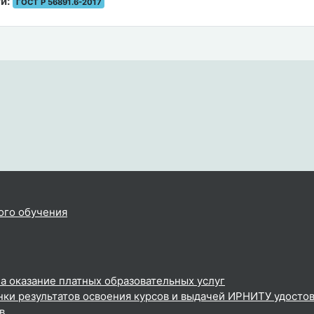
и:
ГОСТ Р 56891.6-2017
ого обучения
а оказание платных образовательных услуг
ки результатов освоения курсов и выдачей ИРНИТУ удосто
в