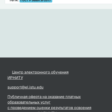
ГОСТ Р 56891.6-2017
©
Центр электронного обучения
ИРНИТУ
.
support@el.istu.edu
Публичная оферта на оказание платных
образовательных услуг
с проведением оценки результатов освоения