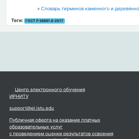
»
Словарь терминов каменного и деревянно
Теги:
ГОСТ Р 56891.6-2017
©
Центр электронного обучения
ИРНИТУ
.
support@el.istu.edu
Публичная оферта на оказание платных
образовательных услуг
с проведением оценки результатов освоения