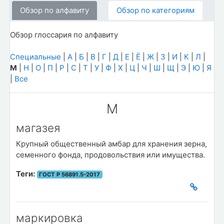
Обзор по алфавиту
Обзор по категориям
Обзор глоссария по алфавиту
Специальные
|
А
|
Б
|
В
|
Г
|
Д
|
Е
|
Ё
|
Ж
|
З
|
И
|
К
|
Л
|
М
|
Н
|
О
|
П
|
Р
|
С
|
Т
|
У
|
Ф
|
Х
|
Ц
|
Ч
|
Ш
|
Щ
|
Э
|
Ю
|
Я
|
Все
М
магазея
Крупный общественный амбар для хранения зерна,
семенного фонда, продовольствия или имущества.
Теги:
ГОСТ Р 56891.5-2017
маркировка