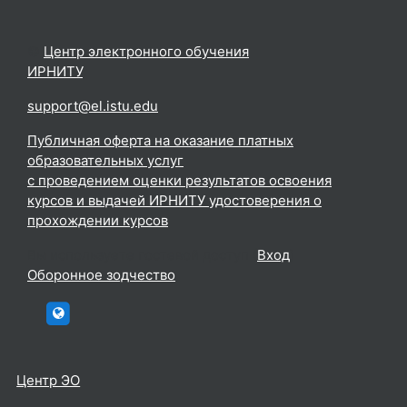
©
Центр электронного обучения
ИРНИТУ
.
support@el.istu.edu
Публичная оферта на оказание платных
образовательных услуг
с проведением оценки результатов освоения
курсов и выдачей ИРНИТУ удостоверения о
прохождении курсов
Вы используете гостевой доступ (
Вход
)
Оборонное зодчество
htttp://elc.istu.edu
Центр ЭО