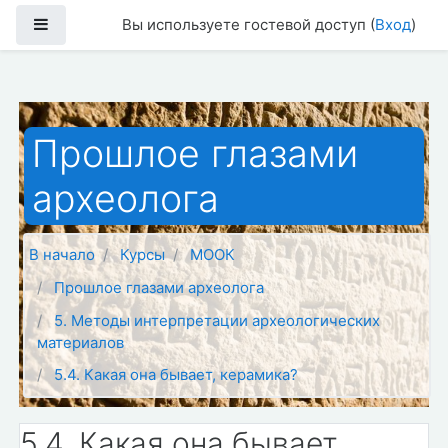
Перейти к основному содержанию
Боковая панель
Вы используете гостевой доступ (
Вход
)
Прошлое глазами
археолога
В начало
Курсы
МООК
Прошлое глазами археолога
5. Методы интерпретации археологических
материалов
5.4. Какая она бывает, керамика?
5.4. Какая она бывает,