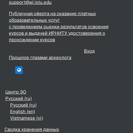
support@el.istu.edu
Публичная оферта на оказание платных
образовательных услуг
с проведением оценки результатов освоения
курсов и выдачей ИРНИТУ удостоверения о
прохождении курсов
Вы используете гостевой доступ (
Вход
)
Прошлое глазами археолога
htttp://elc.istu.edu
Центр ЭО
Русский ‎(ru)‎
Русский ‎(ru)‎
English ‎(en)‎
Vietnamese ‎(vi)‎
Сводка хранения данных