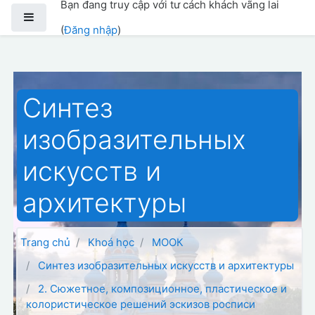
Bạn đang truy cập với tư cách khách vãng lai
Chuyển tới nội dung chính
Bảng điều khiển cạnh
(
Đăng nhập
)
Синтез
изобразительных
искусств и
архитектуры
Trang chủ
Khoá học
МООК
Синтез изобразительных искусств и архитектуры
2. Сюжетное, композиционное, пластическое и
колористическое решений эскизов росписи