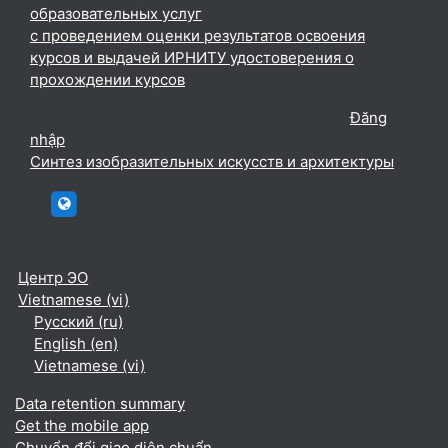
образовательных услуг
с проведением оценки результатов освоения
курсов и выдачей ИРНИТУ удостоверения о
прохождении курсов
Bạn đang truy cập với tư cách khách vãng lai (
Đăng
nhập
)
Синтез изобразительных искусств и архитектуры
htttp://elc.istu.edu
Центр ЭО
Vietnamese ‎(vi)‎
Русский ‎(ru)‎
English ‎(en)‎
Vietnamese ‎(vi)‎
Data retention summary
Get the mobile app
Chuyển đổi giao diện chuẩn