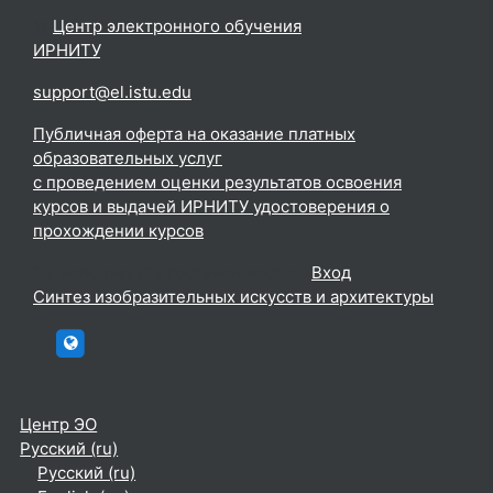
©
Центр электронного обучения
ИРНИТУ
.
support@el.istu.edu
Публичная оферта на оказание платных
образовательных услуг
с проведением оценки результатов освоения
курсов и выдачей ИРНИТУ удостоверения о
прохождении курсов
Вы используете гостевой доступ (
Вход
)
Синтез изобразительных искусств и архитектуры
htttp://elc.istu.edu
Центр ЭО
Русский ‎(ru)‎
Русский ‎(ru)‎