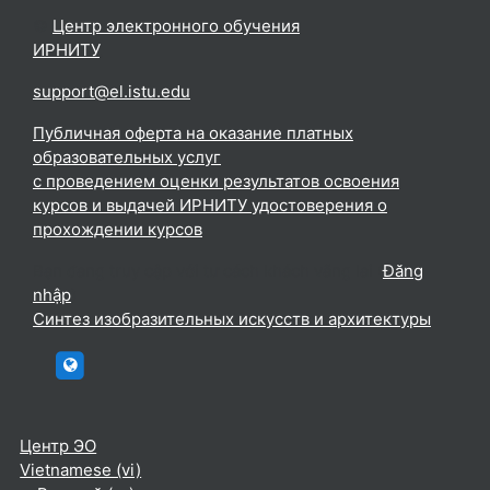
©
Центр электронного обучения
ИРНИТУ
.
support@el.istu.edu
Публичная оферта на оказание платных
образовательных услуг
с проведением оценки результатов освоения
курсов и выдачей ИРНИТУ удостоверения о
прохождении курсов
Bạn đang truy cập với tư cách khách vãng lai (
Đăng
nhập
)
Синтез изобразительных искусств и архитектуры
htttp://elc.istu.edu
Центр ЭО
Vietnamese ‎(vi)‎