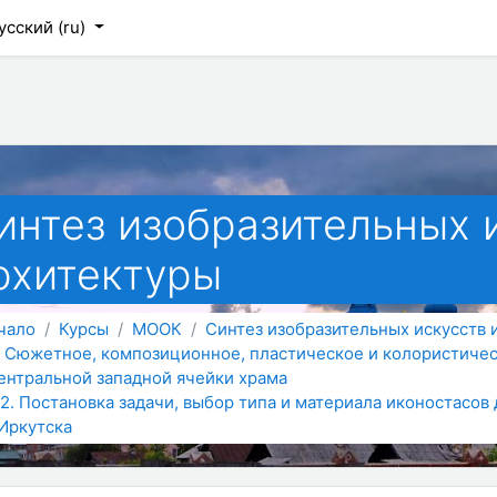
 содержанию
усский ‎(ru)‎
интез изобразительных 
рхитектуры
чало
Курсы
МООК
Синтез изобразительных искусств 
. Сюжетное, композиционное, пластическое и колористиче
ентральной западной ячейки храма
.2. Постановка задачи, выбор типа и материала иконостасо
.Иркутска