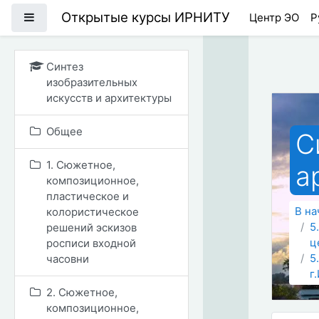
Перейти к основному
Открытые курсы ИРНИТУ
Боковая панель
Центр ЭО
Р
Синтез
изобразительных
искусств и архитектуры
Общее
С
1. Сюжетное,
а
композиционное,
пластическое и
В на
колористическое
5
решений эскизов
ц
росписи входной
5
часовни
г
2. Сюжетное,
композиционное,