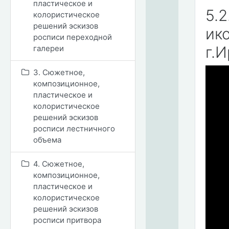
пластическое и
5.
колористическое
решений эскизов
ик
росписи переходной
г.
галереи
3. Сюжетное,
композиционное,
пластическое и
колористическое
решений эскизов
росписи лестничного
объема
4. Сюжетное,
композиционное,
пластическое и
колористическое
решений эскизов
росписи притвора