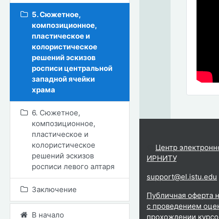
5. Сюжетное,
композиционное,
пластическое и
колористическое
решений эскизов
росписи центральной
западной ячейки
храма
6. Сюжетное,
композиционное,
пластическое и
колористическое
©
Центр электронн
решений эскизов
ИРНИТУ
.
росписи левого алтаря
support@el.istu.edu
Заключение
Публичная оферта н
с проведением оцен
В начало
прохождении курсо