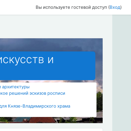
Вы используете гостевой доступ (
Вход
)
искусств и
и архитектуры
ское решений эскизов росписи
в для Князе-Владимирского храма