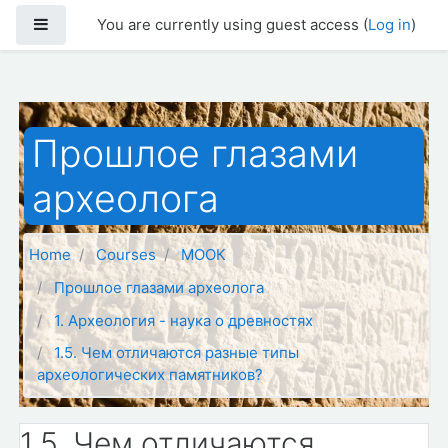
Skip to main content
Side panel
You are currently using guest access (
Log in
)
Прошлое глазами
археолога
Home
Courses
МООК
Прошлое глазами археолога
1. Археология - наука о древностях
1.5. Чем отличаются разные типы
археологических памятников?
1.5. Чем отличаются