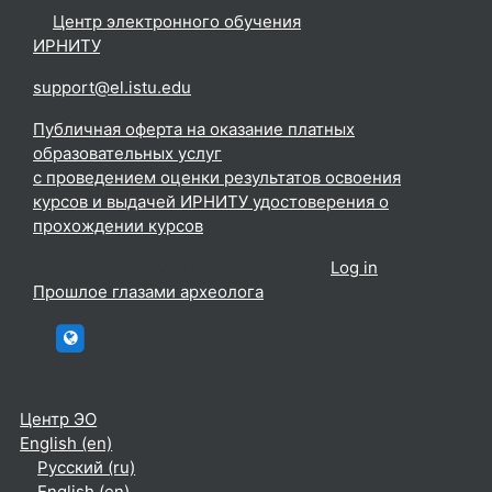
©
Центр электронного обучения
ИРНИТУ
.
support@el.istu.edu
Публичная оферта на оказание платных
образовательных услуг
с проведением оценки результатов освоения
курсов и выдачей ИРНИТУ удостоверения о
прохождении курсов
You are currently using guest access (
Log in
)
Прошлое глазами археолога
htttp://elc.istu.edu
Центр ЭО
English ‎(en)‎
Русский ‎(ru)‎
English ‎(en)‎