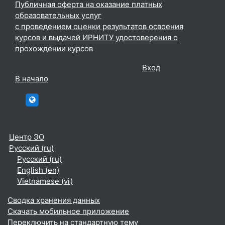
Публичная оферта на оказание платных
образовательных услуг
с проведением оценки результатов освоения
курсов и выдачей ИРНИТУ удостоверения о
прохождении курсов
Вы используете гостевой доступ (
Вход
)
В начало
htttp://elc.istu.edu
Центр ЭО
Русский ‎(ru)‎
Русский ‎(ru)‎
English ‎(en)‎
Vietnamese ‎(vi)‎
Сводка хранения данных
Скачать мобильное приложение
Переключить на стандартную тему