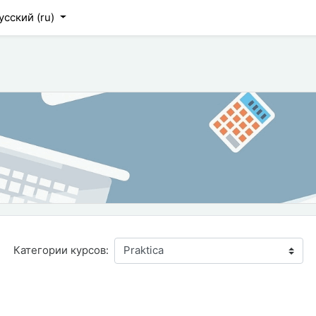
усский ‎(ru)‎
Категории курсов:
курса