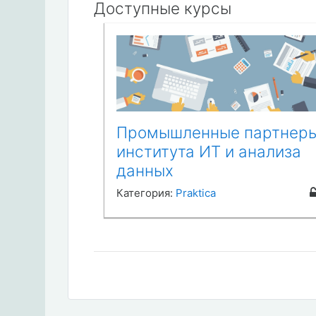
Доступные курсы
Промышленные партнер
института ИТ и анализа
данных
Категория:
Praktica
Здесь размещены материалы
промышленных партнеров института
информационных технологий и анали
данных ИРНИТУ, а так же реализован
возможность проведения
тестирования студентов и проведени