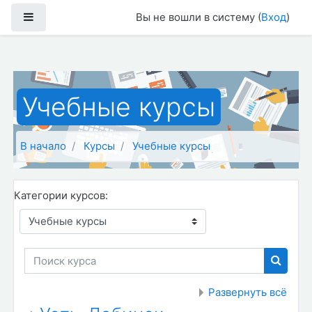
Перейти к основному содержанию
Боковая панель
Вы не вошли в систему (
Вход
)
Учебные курсы
В начало
Курсы
Учебные курсы
Категории курсов:
Поиск курса
Поиск 
Развернуть всё