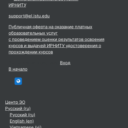
форм образования.
ИРНИТУ
.
Преподаватель: Елена
Владимировна Волкова
support@el.istu.edu
Публичная оферта на оказание платных
образовательных услуг
с проведением оценки результатов освоения
курсов и выдачей ИРНИТУ удостоверения о
прохождении курсов
Вы не вошли в систему (
Вход
)
В начало
htttp://elc.istu.edu
Центр ЭО
Русский ‎(ru)‎
Русский ‎(ru)‎
English ‎(en)‎
Vietnamese ‎(vi)‎