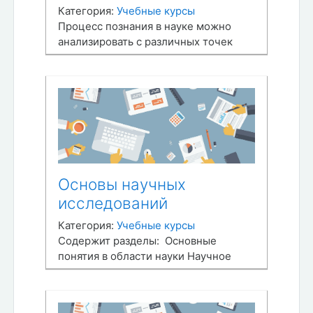
поспособствуют освоению
Категория:
Учебные курсы
обществоведческого материала и
Процесс познания в науке можно
успешной сдаче экзамена.
анализировать с различных точек
зрения: философской и
социологической, психологической и
феноменологической, исторической
и логической, гносеологической и
методологической. Курс
ориентирован на методологическую
сторону познания. При этом, курсом
не исключается, а скорее
предполагается сп…
Основы научных
исследований
Категория:
Учебные курсы
Содержит разделы: Основные
понятия в области науки Научное
исследование. Классификация и
структура научных исследований
Методология научных исследований