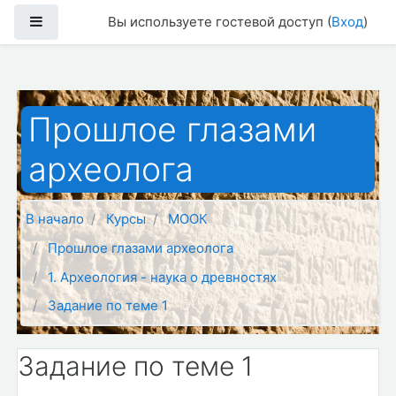
Перейти к основному содержанию
Боковая панель
Вы используете гостевой доступ (
Вход
)
Прошлое глазами
археолога
В начало
Курсы
МООК
Прошлое глазами археолога
1. Археология - наука о древностях
Задание по теме 1
Задание по теме 1