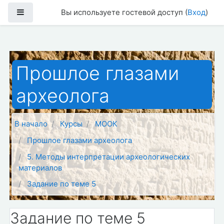
Перейти к основному содержанию
Боковая панель
Вы используете гостевой доступ (
Вход
)
Прошлое глазами
археолога
В начало
Курсы
МООК
Прошлое глазами археолога
5. Методы интерпретации археологических
материалов
Задание по теме 5
Задание по теме 5