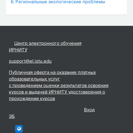
6. Региональные экологические проблемы
©
Центр электронного обучения
ИРНИТУ
.
support@el.istu.edu
Публичная оферта на оказание платных
образовательных услуг
с проведением оценки результатов освоения
курсов и выдачей ИРНИТУ удостоверения о
прохождении курсов
Вы используете гостевой доступ (
Вход
)
ЭБ
htttp://elc.istu.edu