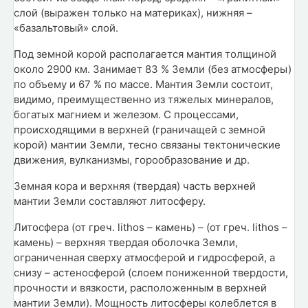
слой (выражен только на материках), нижняя –
«базальтовый» слой.
Под земной корой располагается мантия толщиной
около 2900 км. Занимает 83 % Земли (без атмосферы)
по объему и 67 % по массе. Мантия Земли состоит,
видимо, преимущественно из тяжелых минералов,
богатых магнием и железом. С процессами,
происходящими в верхней (граничащей с земной
корой) мантии Земли, тесно связаны тектонические
движения, вулканизмы, горообразование и др.
Земная кора и верхняя (твердая) часть верхней
мантии Земли составляют литосферу.
Литосфера (от греч. lithos – камень) – (от греч. lithos –
камень) – верхняя твердая оболочка Земли,
ограниченная сверху атмосферой и гидросферой, а
снизу – астеносферой (слоем пониженной твердости,
прочности и вязкости, расположенным в верхней
мантии Земли). Мощность литосферы колеблется в