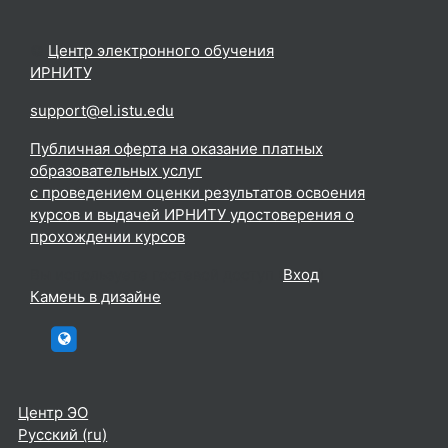
©
Центр электронного обучения
ИРНИТУ
.
support@el.istu.edu
Публичная оферта на оказание платных
образовательных услуг
с проведением оценки результатов освоения
курсов и выдачей ИРНИТУ удостоверения о
прохождении курсов
Вы используете гостевой доступ (
Вход
)
Камень в дизайне
htttp://elc.istu.edu
Центр ЭО
Русский ‎(ru)‎