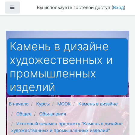
Перейти к основному содержанию
Боковая панель
Вы используете гостевой доступ (
Вход
)
Камень в дизайне
художественных и
промышленных
изделий
В начало
Курсы
МООК
Камень в дизайне
Общее
Объявления
Итоговый экзамен предмету "Камень в дизайне
художественных и промышленных изделий"