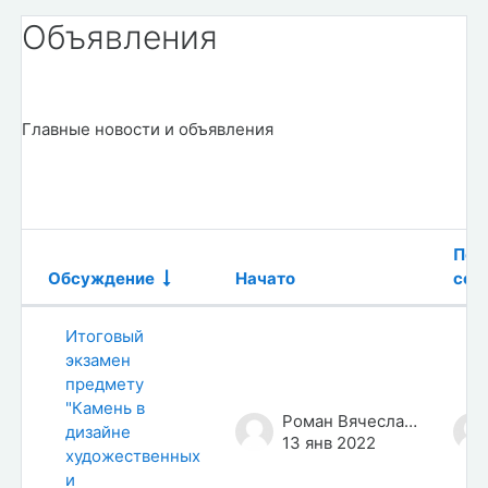
Объявления
Главные новости и объявления
Пос
Обсуждение
Начато
соо
Статус
Список обсуждений. Показано 1 и
Итоговый
экзамен
предмету
"Камень в
Роман Вячеславович Алексеев
дизайне
13 янв 2022
художественных
и