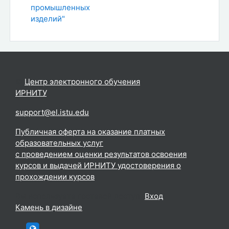
промышленных
изделий"
©
Центр электронного обучения
ИРНИТУ
.
support@el.istu.edu
Публичная оферта на оказание платных
образовательных услуг
с проведением оценки результатов освоения
курсов и выдачей ИРНИТУ удостоверения о
прохождении курсов
Вы используете гостевой доступ (
Вход
)
Камень в дизайне
htttp://elc.istu.edu