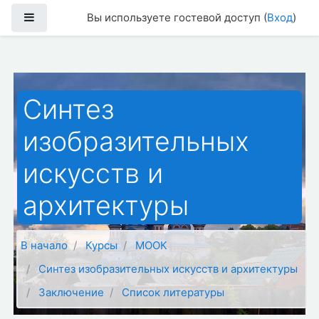
Перейти к основному содержанию
Боковая панель
Вы используете гостевой доступ (
Вход
)
Синтез
изобразительных
искусств и
архитектуры
В начало
Курсы
МООК
Синтез изобразительных искусств и архитектуры
Заключение
Список литературы