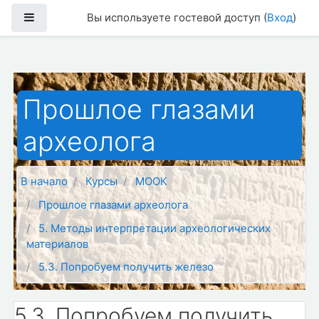
Перейти к основному содержанию
Боковая панель
Вы используете гостевой доступ (
Вход
)
Прошлое глазами
археолога
В начало
Курсы
МООК
Прошлое глазами археолога
5. Методы интерпретации археологических
материалов
5.3. Попробуем получить железо
5.3. Попробуем получить