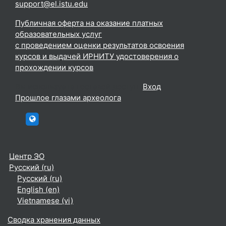
support@el.istu.edu
Публичная оферта на оказание платных
образовательных услуг
с проведением оценки результатов освоения
курсов и выдачей ИРНИТУ удостоверения о
прохождении курсов
Вы используете гостевой доступ (
Вход
)
Прошлое глазами археолога
htttp://elc.istu.edu
Центр ЭО
Русский ‎(ru)‎
Русский ‎(ru)‎
English ‎(en)‎
Vietnamese ‎(vi)‎
Сводка хранения данных