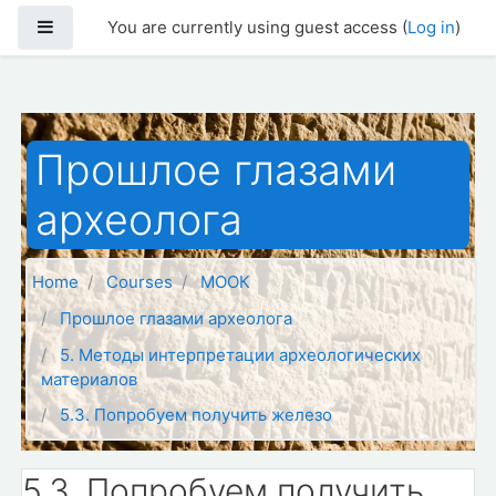
Skip to main content
Side panel
You are currently using guest access (
Log in
)
Прошлое глазами
археолога
Home
Courses
МООК
Прошлое глазами археолога
5. Методы интерпретации археологических
материалов
5.3. Попробуем получить железо
5.3. Попробуем получить