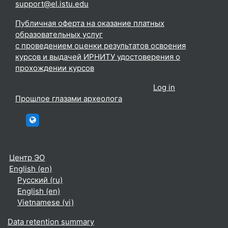
support@el.istu.edu
Публичная оферта на оказание платных
образовательных услуг
с проведением оценки результатов освоения
курсов и выдачей ИРНИТУ удостоверения о
прохождении курсов
You are currently using guest access (
Log in
)
Прошлое глазами археолога
htttp://elc.istu.edu
Центр ЭО
English ‎(en)‎
Русский ‎(ru)‎
English ‎(en)‎
Vietnamese ‎(vi)‎
Data retention summary