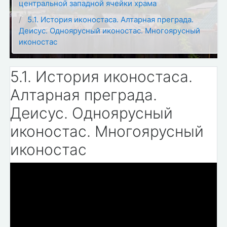
центральной западной ячейки храма
5.1. История иконостаса. Алтарная преграда.
Деисус. Одноярусный иконостас. Многоярусный
иконостас
5.1. История иконостаса.
Алтарная преграда.
Деисус. Одноярусный
иконостас. Многоярусный
иконостас