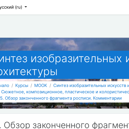
 содержанию
усский ‎(ru)‎
интез изобразительных 
рхитектуры
чало
Курсы
МООК
Синтез изобразительных искусств 
. Сюжетное, композиционное, пластическое и колористичес
.5. Обзор законченного фрагмента росписи. Комментарии
5. Обзор законченного фрагмен