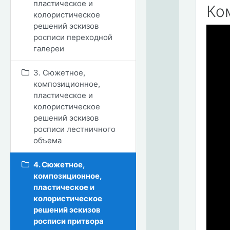
пластическое и
Ко
колористическое
решений эскизов
росписи переходной
галереи
3. Сюжетное,
композиционное,
пластическое и
колористическое
решений эскизов
росписи лестничного
объема
4. Сюжетное,
композиционное,
пластическое и
колористическое
решений эскизов
росписи притвора