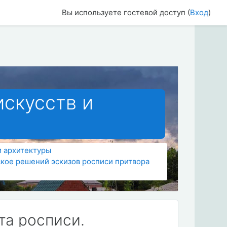
Вы используете гостевой доступ (
Вход
)
искусств и
и архитектуры
кое решений эскизов росписи притвора
та росписи.