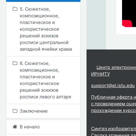
5. Сюжетное,
композиционное,
пластическое и
колористическое
решений эскизов
росписи центральной
западной ячейки храма
6. Сюжетное,
©
Центр электронн
композиционное,
ИРНИТУ
.
пластическое и
колористическое
support@el.istu.edu
решений эскизов
росписи левого алтаря
Публичная оферта н
с проведением оцен
прохождении курсо
Заключение
Вы используете гос
В начало
Синтез изобразител
Сводка хранения д