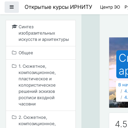
Перейти к основному
Открытые курсы ИРНИТУ
Боковая панель
Центр ЭО
Р
Синтез
изобразительных
искусств и архитектуры
Общее
С
1. Сюжетное,
а
композиционное,
пластическое и
В на
колористическое
4
решений эскизов
4
росписи входной
часовни
2. Сюжетное,
4.
композиционное,