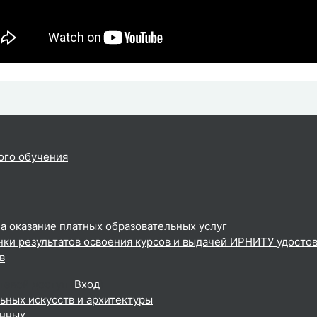
ого обучения
а оказание платных образовательных услуг
ки результатов освоения курсов и выдачей ИРНИТУ удосто
в
тевой доступ (
Вход
)
ьных искусств и архитектуры
анных