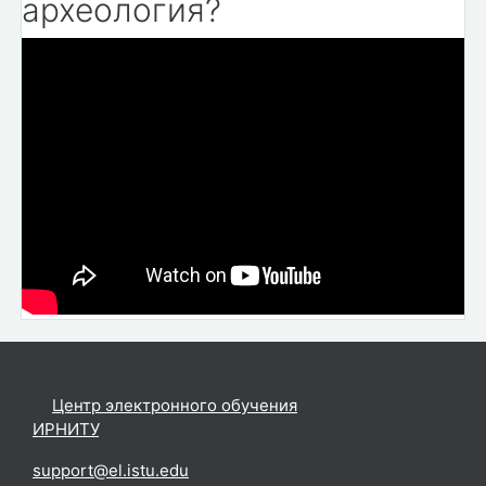
археология?
©
Центр электронного обучения
ИРНИТУ
.
support@el.istu.edu