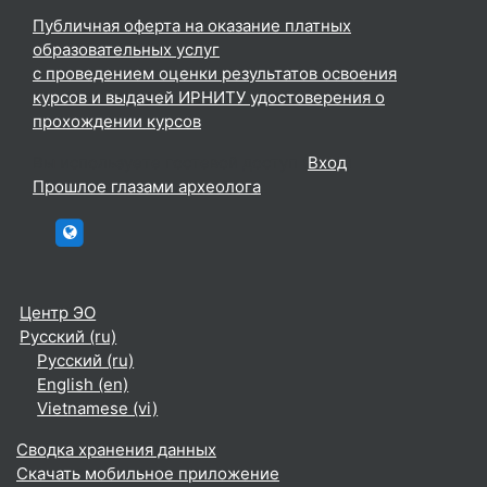
Публичная оферта на оказание платных
образовательных услуг
с проведением оценки результатов освоения
курсов и выдачей ИРНИТУ удостоверения о
прохождении курсов
Вы используете гостевой доступ (
Вход
)
Прошлое глазами археолога
htttp://elc.istu.edu
Центр ЭО
Русский ‎(ru)‎
Русский ‎(ru)‎
English ‎(en)‎
Vietnamese ‎(vi)‎
Сводка хранения данных
Скачать мобильное приложение