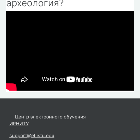
археология?
©
Центр электронного обучения
ИРНИТУ
.
support@el.istu.edu