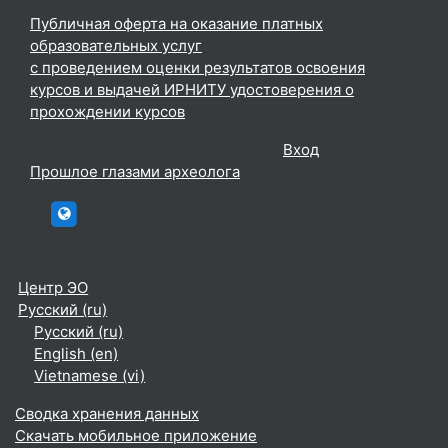
Публичная оферта на оказание платных
образовательных услуг
с проведением оценки результатов освоения
курсов и выдачей ИРНИТУ удостоверения о
прохождении курсов
Вы используете гостевой доступ (
Вход
)
Прошлое глазами археолога
htttp://elc.istu.edu
Центр ЭО
Русский ‎(ru)‎
Русский ‎(ru)‎
English ‎(en)‎
Vietnamese ‎(vi)‎
Сводка хранения данных
Скачать мобильное приложение