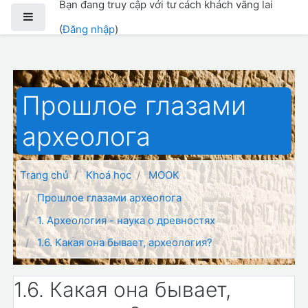
Bạn đang truy cập với tư cách khách vãng lai
Chuyển tới nội dung chính
Bảng điều khiển cạnh
(
Đăng nhập
)
Прошлое глазами
археолога
Trang chủ
Khoá học
МООК
Прошлое глазами археолога
1. Археология - наука о древностях
1.6. Какая она бывает, археология?
1.6. Какая она бывает,