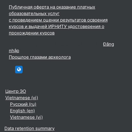
Публичная оферта на оказание платных
образовательных услуг
с проведением оценки результатов освоения
курсов и выдачей ИРНИТУ удостоверения о
прохождении курсов
Bạn đang truy cập với tư cách khách vãng lai (
Đăng
nhập
)
Прошлое глазами археолога
htttp://elc.istu.edu
Центр ЭО
Vietnamese ‎(vi)‎
Русский ‎(ru)‎
English ‎(en)‎
Vietnamese ‎(vi)‎
Data retention summary