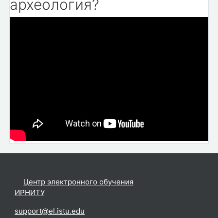
археология?
©
Центр электронного обучения
ИРНИТУ
.
support@el.istu.edu