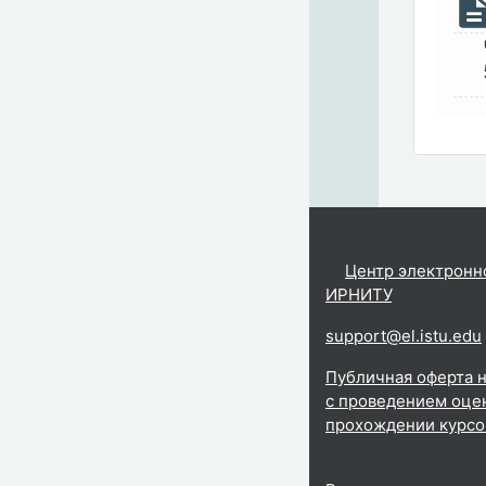
©
Центр электронн
ИРНИТУ
.
support@el.istu.edu
Публичная оферта н
с проведением оцен
прохождении курсо
Вы используете гос