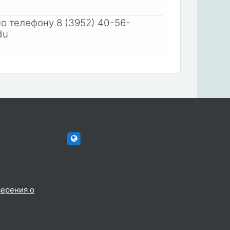
о телефону 8 (3952) 40-56-
du
htttp://elc.istu.edu
верения о