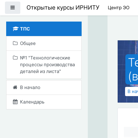
Перейти к основному
Открытые курсы ИРНИТУ
Боковая панель
Центр ЭО
ТПС
Общее
№1 "Технологические
Т
процессы производства
деталей из листа"
(
В начало
В на
Календарь
Те
О