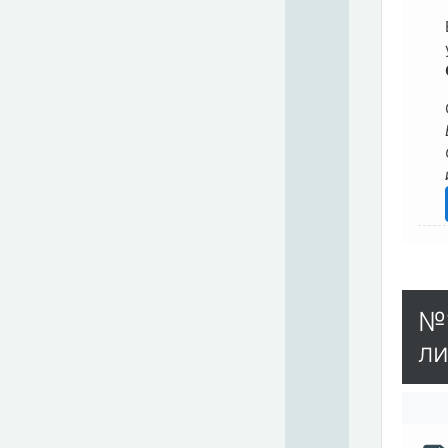
№1
ли