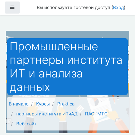
Перейти к основному содержанию
Боковая панель
Вы используете гостевой доступ (
Вход
)
Промышленные
партнеры института
ИТ и анализа
данных
В начало
Курсы
Praktica
партнеры института ИТиАД
ПАО "МТС"
Веб-сайт